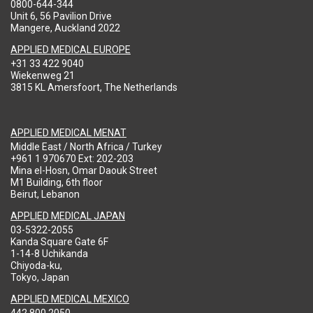
0800-644-344
Unit 6, 56 Pavilion Drive
Mangere, Auckland 2022
APPLIED MEDICAL EUROPE
+31 33 422 9040
Wiekenweg 21
3815 KL Amersfoort, The Netherlands
APPLIED MEDICAL MENAT
Middle East / North Africa / Turkey
+961 1 970670 Ext: 202-203
Mina el-Hosn, Omar Daouk Street
M1 Building, 6th floor
Beirut, Lebanon
APPLIED MEDICAL JAPAN
03-5322-2055
Kanda Square Gate 6F
1-14-8 Uchikanda
Chiyoda-ku,
Tokyo, Japan
APPLIED MEDICAL MEXICO
442 800 2050