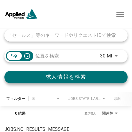
Toggl
navig
Job Search Page
access_time
JOBS.DI
30 MI
求人情報を検索
フィルター
国
JOBS.STATE_LABEL
場所
0 結果
関連性
並び替え：
JOBS.NO_RESULTS_MESSAGE