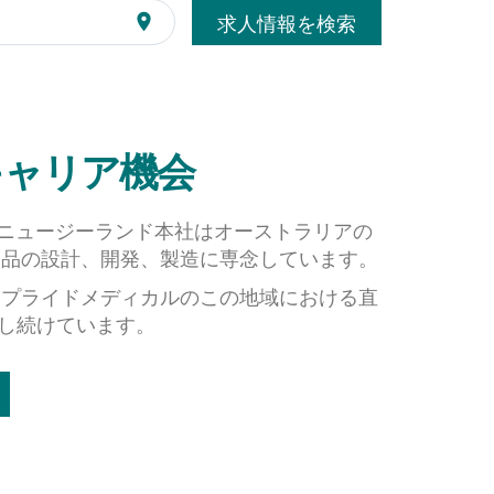
求人情報を検索
location_on
キャリア機会
ニュージーランド本社はオーストラリアの
製品の設計、開発、製造に専念しています。
アプライドメディカルのこの地域における直
長し続けています。