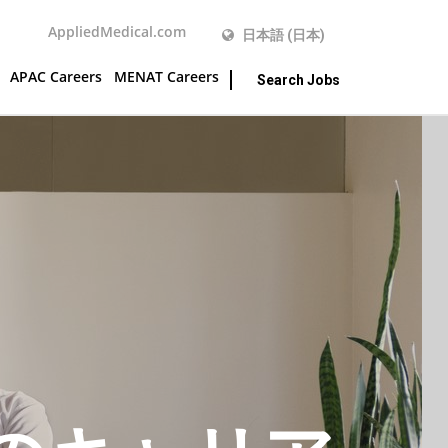
AppliedMedical.com
日本語 (日本)
APAC Careers
MENAT Careers
Search Jobs