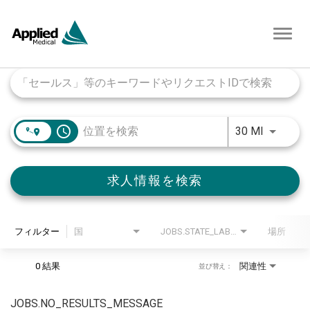
Toggl
navig
Job Search Page
access_time
JOBS.DI
30 MI
求人情報を検索
フィルター
国
JOBS.STATE_LABEL
場所
0 結果
関連性
並び替え：
JOBS.NO_RESULTS_MESSAGE