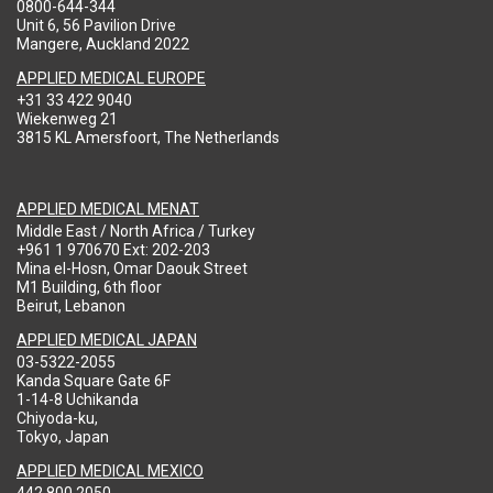
0800-644-344
Unit 6, 56 Pavilion Drive
Mangere, Auckland 2022
APPLIED MEDICAL EUROPE
+31 33 422 9040
Wiekenweg 21
3815 KL Amersfoort, The Netherlands
APPLIED MEDICAL MENAT
Middle East / North Africa / Turkey
+961 1 970670 Ext: 202-203
Mina el-Hosn, Omar Daouk Street
M1 Building, 6th floor
Beirut, Lebanon
APPLIED MEDICAL JAPAN
03-5322-2055
Kanda Square Gate 6F
1-14-8 Uchikanda
Chiyoda-ku,
Tokyo, Japan
APPLIED MEDICAL MEXICO
442 800 2050