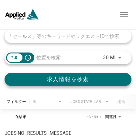
Toggl
navig
Job Search Page
access_time
JOBS.DI
30 MI
求人情報を検索
フィルター
国
JOBS.STATE_LABEL
場所
0 結果
関連性
並び替え：
JOBS.NO_RESULTS_MESSAGE