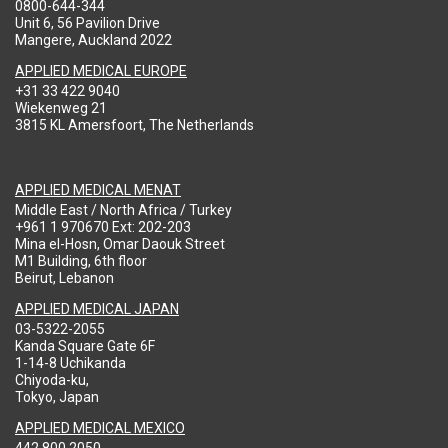
0800-644-344
Unit 6, 56 Pavilion Drive
Mangere, Auckland 2022
APPLIED MEDICAL EUROPE
+31 33 422 9040
Wiekenweg 21
3815 KL Amersfoort, The Netherlands
APPLIED MEDICAL MENAT
Middle East / North Africa / Turkey
+961 1 970670 Ext: 202-203
Mina el-Hosn, Omar Daouk Street
M1 Building, 6th floor
Beirut, Lebanon
APPLIED MEDICAL JAPAN
03-5322-2055
Kanda Square Gate 6F
1-14-8 Uchikanda
Chiyoda-ku,
Tokyo, Japan
APPLIED MEDICAL MEXICO
442 800 2050