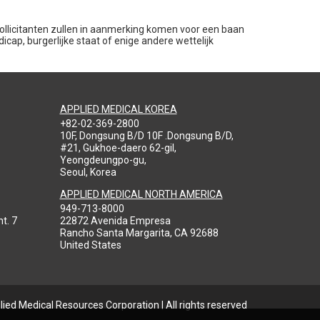
 sollicitanten zullen in aanmerking komen voor een baan
dicap, burgerlijke staat of enige andere wettelijk
APPLIED MEDICAL KOREA
+82-02-369-2800
10F, Dongsung B/D 10F .Dongsung B/D,
#21, Gukhoe-daero 62-gil,
Yeongdeungpo-gu,
Seoul, Korea
APPLIED MEDICAL NORTH AMERICA
949-713-8000
t. 7
22872 Avenida Empresa
Rancho Santa Margarita, CA 92688
United States
ied Medical Resources Corporation | All rights reserved