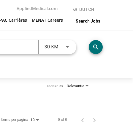
AppliedMedical.com
DUTCH
PAC Carrières
MENAT Careers
Search Jobs
JOBS.DISTANCEUNITS_SCREENRE
search
30 KM
Relevantie
Sorteren Per
Items per pagina
0 of 0
10