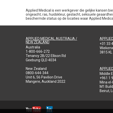
Applied Medical is een werkgever die gelijke kansen bie
ongeacht; ras, huidskleur, geslacht, seksuele geaardheid,
beschermde status op de locaties waar Applied Medical 
APPLIED MEDICAL AUSTRALIA /
APPLIE
NEW ZEALAND
+31 33 
Australia
Wieken
1-800-666-272
3815 KL
Tenancy 2B/22 Ellison Rd
Geebung QLD 4034
New Zealand
APPLIE
0800-644-344
Middle E
Unit 6, 56 Pavilion Drive
+961 1 
Mangere, Auckland 2022
Mina el
M1 Build
Beirut, 