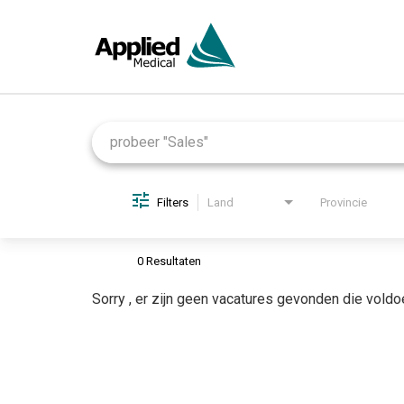
Job Search Page
Filters
Land
Provincie
0 Resultaten
Sorry , er zijn geen vacatures gevonden die voldo