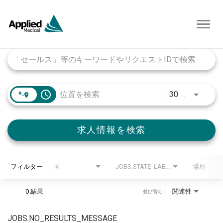
Toggl
navig
Job Search Page
access_time
30 キロメートル
求人情報を検索
フィルター
国
JOBS.STATE_LABEL
場所
0 結果
関連性
並び替え：
JOBS.NO_RESULTS_MESSAGE