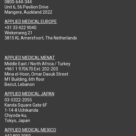
0800-644-344
Unit 6, 56 Pavilion Drive
Mangere, Auckland 2022
APPLIED MEDICAL EUROPE
+31 33 422 9040
Wiekenweg 21
3815 KL Amersfoort, The Netherlands
APPLIED MEDICAL MENAT
Middle East / North Africa / Turkey
+961 1 970670 Ext: 202-203
Mina el-Hosn, Omar Daouk Street
M1 Building, 6th floor
Beirut, Lebanon
APPLIED MEDICAL JAPAN
03-5322-2055
Kanda Square Gate 6F
1-14-8 Uchikanda
Chiyoda-ku,
Tokyo, Japan
APPLIED MEDICAL MEXICO
442 800 2050