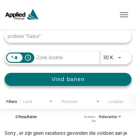
Toggl
navig
Job Search Page
access_time
JOBS.D
30 KM
Vind banen
Filters
Land
Provincie
Locaties
0 Resultaten
Relevantie
Sorteren 
Per
Sorry , er zijn geen vacatures gevonden die voldoen aan je