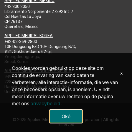
APPLIED MEDICAL MEXICO
442 800 2050
Libramiento Norponiente 27292 Int. 7
Col Huertas La Joya
CP 76137
Querétaro, Mexico
APPLIED MEDICAL KOREA
+82-02-369-2800
10F, Dongsung B/D 10F .Dongsung B/D,
#21, Gukhoe-daero 62-gil,
Yeongdeungpo-gu,
Seoul, Korea
Cookies worden gebruikt op deze site om
APPLIED MEDICAL NORTH AMERICA
x
continu de ervaring van kandidaten te
949-713-8000
22872 Avenida Empresa
verbeteren; alle interactie-informatie, die we van
Rancho Santa Margarita, CA 92688
onze bezoekers opslaan, is anoniem. U vindt
United States
meer informatie over uw rechten op de pagina
met ons
privacybeleid
.
Oké
© 2025 Applied Medical Resources Corporation | All rights
reserved