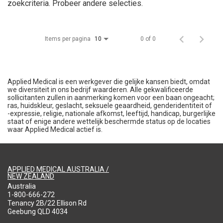
zoekcriteria. Probeer andere selecties.
Items per pagina
0 of 0
10
Applied Medical is een werkgever die gelijke kansen biedt, omdat
we diversiteit in ons bedrijf waarderen. Alle gekwalificeerde
sollicitanten zullen in aanmerking komen voor een baan ongeacht;
ras, huidskleur, geslacht, seksuele geaardheid, genderidentiteit of
-expressie, religie, nationale afkomst, leeftijd, handicap, burgerlijke
staat of enige andere wettelijk beschermde status op de locaties
waar Applied Medical actief is.
APPLIED MEDICAL AUSTRALIA /
NEW ZEALAND
Australia
1-800-666-272
Tenancy 2B/22 Ellison Rd
Geebung QLD 4034