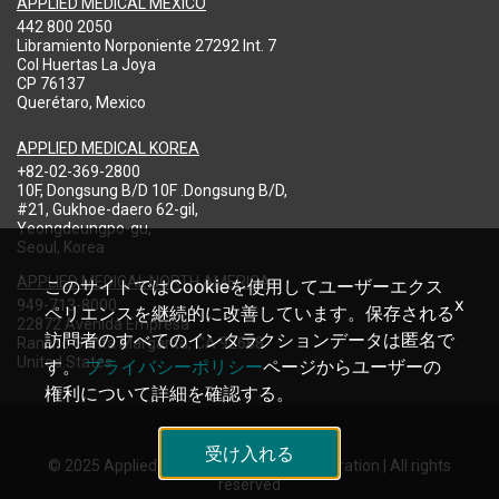
APPLIED MEDICAL MEXICO
442 800 2050
Libramiento Norponiente 27292 Int. 7
Col Huertas La Joya
CP 76137
Querétaro, Mexico
APPLIED MEDICAL KOREA
+82-02-369-2800
10F, Dongsung B/D 10F .Dongsung B/D,
#21, Gukhoe-daero 62-gil,
Yeongdeungpo-gu,
Seoul, Korea
APPLIED MEDICAL NORTH AMERICA
このサイトではCookieを使用してユーザーエクス
x
949-713-8000
ペリエンスを継続的に改善しています。保存される
22872 Avenida Empresa
訪問者のすべてのインタラクションデータは匿名で
Rancho Santa Margarita, CA 92688
United States
す。
プライバシーポリシー
ページからユーザーの
権利について詳細を確認する。
受け入れる
© 2025 Applied Medical Resources Corporation | All rights
reserved