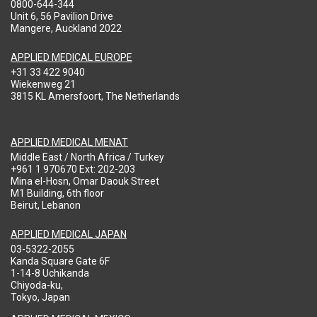
0800-644-344
Unit 6, 56 Pavilion Drive
Mangere, Auckland 2022
APPLIED MEDICAL EUROPE
+31 33 422 9040
Wiekenweg 21
3815 KL Amersfoort, The Netherlands
APPLIED MEDICAL MENAT
Middle East / North Africa / Turkey
+961 1 970670 Ext: 202-203
Mina el-Hosn, Omar Daouk Street
M1 Building, 6th floor
Beirut, Lebanon
APPLIED MEDICAL JAPAN
03-5322-2055
Kanda Square Gate 6F
1-14-8 Uchikanda
Chiyoda-ku,
Tokyo, Japan