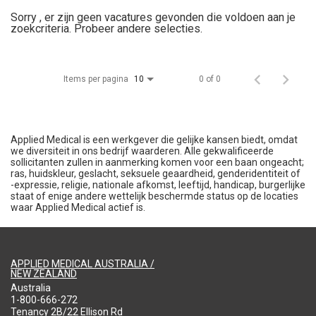
Sorry , er zijn geen vacatures gevonden die voldoen aan je
zoekcriteria. Probeer andere selecties.
Items per pagina
0 of 0
10
Applied Medical is een werkgever die gelijke kansen biedt, omdat
we diversiteit in ons bedrijf waarderen. Alle gekwalificeerde
sollicitanten zullen in aanmerking komen voor een baan ongeacht;
ras, huidskleur, geslacht, seksuele geaardheid, genderidentiteit of
-expressie, religie, nationale afkomst, leeftijd, handicap, burgerlijke
staat of enige andere wettelijk beschermde status op de locaties
waar Applied Medical actief is.
APPLIED MEDICAL AUSTRALIA /
NEW ZEALAND
Australia
1-800-666-272
Tenancy 2B/22 Ellison Rd