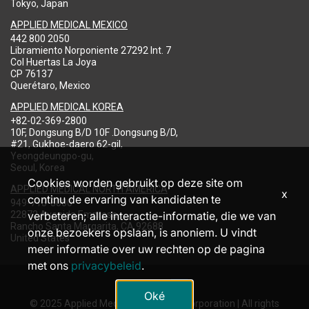
Tokyo, Japan
APPLIED MEDICAL MEXICO
442 800 2050
Libramiento Norponiente 27292 Int. 7
Col Huertas La Joya
CP 76137
Querétaro, Mexico
APPLIED MEDICAL KOREA
+82-02-369-2800
10F, Dongsung B/D 10F .Dongsung B/D,
#21, Gukhoe-daero 62-gil,
Yeongdeungpo-gu,
Seoul, Korea
Cookies worden gebruikt op deze site om
APPLIED MEDICAL NORTH AMERICA
x
continu de ervaring van kandidaten te
949-713-8000
22872 Avenida Empresa
verbeteren; alle interactie-informatie, die we van
Rancho Santa Margarita, CA 92688
onze bezoekers opslaan, is anoniem. U vindt
United States
meer informatie over uw rechten op de pagina
met ons
privacybeleid
.
Oké
© 2025 Applied Medical Resources Corporation | All rights