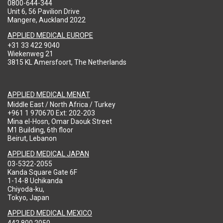
0800-644-344
Unit 6, 56 Pavilion Drive
Mangere, Auckland 2022
APPLIED MEDICAL EUROPE
+31 33 422 9040
Wiekenweg 21
3815 KL Amersfoort, The Netherlands
APPLIED MEDICAL MENAT
Middle East / North Africa / Turkey
+961 1 970670 Ext: 202-203
Mina el-Hosn, Omar Daouk Street
M1 Building, 6th floor
Beirut, Lebanon
APPLIED MEDICAL JAPAN
03-5322-2055
Kanda Square Gate 6F
1-14-8 Uchikanda
Chiyoda-ku,
Tokyo, Japan
APPLIED MEDICAL MEXICO
442 800 2050