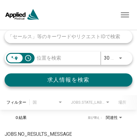
Toggl
navig
Job Search Page
access_time
30 キロメートル
求人情報を検索
フィルター
国
JOBS.STATE_LABEL
場所
0 結果
関連性
並び替え：
JOBS.NO_RESULTS_MESSAGE