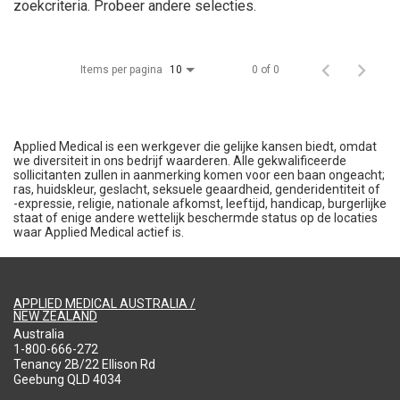
zoekcriteria. Probeer andere selecties.
Items per pagina
0 of 0
10
Applied Medical is een werkgever die gelijke kansen biedt, omdat
we diversiteit in ons bedrijf waarderen. Alle gekwalificeerde
sollicitanten zullen in aanmerking komen voor een baan ongeacht;
ras, huidskleur, geslacht, seksuele geaardheid, genderidentiteit of
-expressie, religie, nationale afkomst, leeftijd, handicap, burgerlijke
staat of enige andere wettelijk beschermde status op de locaties
waar Applied Medical actief is.
APPLIED MEDICAL AUSTRALIA /
NEW ZEALAND
Australia
1-800-666-272
Tenancy 2B/22 Ellison Rd
Geebung QLD 4034