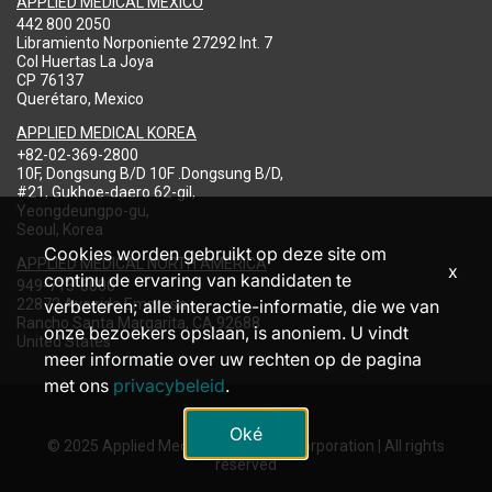
APPLIED MEDICAL MEXICO
442 800 2050
Libramiento Norponiente 27292 Int. 7
Col Huertas La Joya
CP 76137
Querétaro, Mexico
APPLIED MEDICAL KOREA
+82-02-369-2800
10F, Dongsung B/D 10F .Dongsung B/D,
#21, Gukhoe-daero 62-gil,
Yeongdeungpo-gu,
Seoul, Korea
Cookies worden gebruikt op deze site om
APPLIED MEDICAL NORTH AMERICA
x
continu de ervaring van kandidaten te
949-713-8000
22872 Avenida Empresa
verbeteren; alle interactie-informatie, die we van
Rancho Santa Margarita, CA 92688
onze bezoekers opslaan, is anoniem. U vindt
United States
meer informatie over uw rechten op de pagina
met ons
privacybeleid
.
Oké
© 2025 Applied Medical Resources Corporation | All rights
reserved