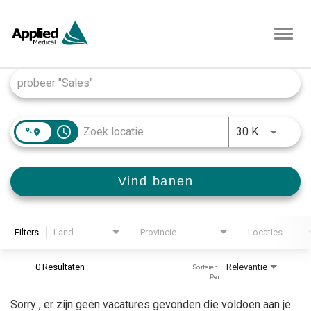
Toggl
navig
Job Search Page
access_time
JOBS.D
30 KM
Vind banen
Filters
Land
Provincie
Locaties
0 Resultaten
Relevantie
Sorteren 
Per
Sorry , er zijn geen vacatures gevonden die voldoen aan je