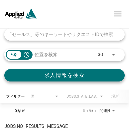
Toggl
navig
Job Search Page
access_time
30 キロメートル
求人情報を検索
フィルター
国
JOBS.STATE_LABEL
場所
0 結果
関連性
並び替え：
JOBS.NO_RESULTS_MESSAGE