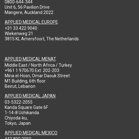
0800-644-344
Unit 6, 56 Pavilion Drive
Mangere, Auckland 2022
APPLIED MEDICAL EUROPE
+31 33 422 9040
Wiekenweg 21
3815 KL Amersfoort, The Netherlands
APPLIED MEDICAL MENAT
Middle East / North Africa / Turkey
+961 1 970670 Ext: 202-203
Mina el-Hosn, Omar Daouk Street
M1 Building, 6th floor
Beirut, Lebanon
APPLIED MEDICAL JAPAN
03-5322-2055
Kanda Square Gate 6F
1-14-8 Uchikanda
Chiyoda-ku,
Tokyo, Japan
APPLIED MEDICAL MEXICO
442 800 2050