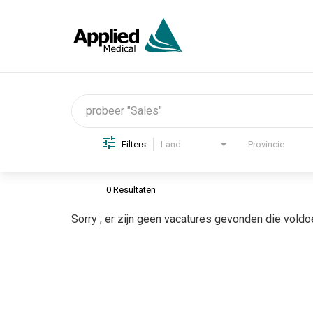
Job Search Page
Filters
Land
Provincie
0 Resultaten
Sorry , er zijn geen vacatures gevonden die voldo