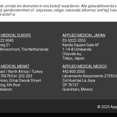
dt, omdat we diversiteit in ons bedrijf waarderen. Alle gekwalificeerde
 genderidentiteit of -expressie, religie, nationale afkomst, leeftijd, han
actief is.
D MEDICAL EUROPE
APPLIED MEDICAL JAPAN
422 9040
03-5322-2055
weg 21
Kanda Square Gate 6F
 Amersfoort, The Netherlands
1-14-8 Uchikanda
Chiyoda-ku,
Tokyo, Japan
D MEDICAL MENAT
APPLIED MEDICAL MEXICO
ast / North Africa / Turkey
442 800 2050
970670 Ext: 202-203
Libramiento Norponiente 27292 In
-Hosn, Omar Daouk Street
Col Huertas La Joya
ing, 6th floor
CP 76137
Lebanon
Querétaro, Mexico
© 2025 Appl