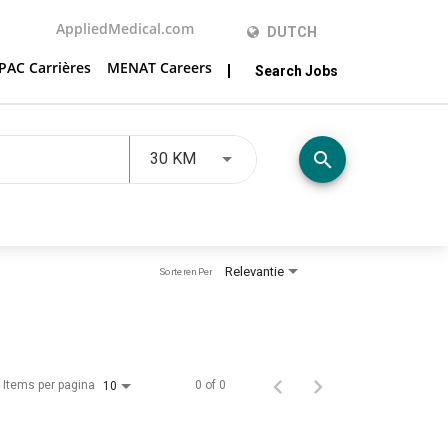
AppliedMedical.com
DUTCH
PAC Carrières
MENAT Careers
Search Jobs
JOBS.DISTANCEUNITS_SCREENRE
search
30 KM
Relevantie
Sorteren Per
Items per pagina
0 of 0
10