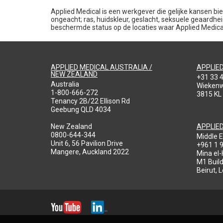
Applied Medical is een werkgever die gelijke kansen bie
ongeacht; ras, huidskleur, geslacht, seksuele geaardheid,
beschermde status op de locaties waar Applied Medical 
APPLIED MEDICAL AUSTRALIA /
APPLIE
NEW ZEALAND
+31 33 
Australia
Wieken
1-800-666-272
3815 KL
Tenancy 2B/22 Ellison Rd
Geebung QLD 4034
New Zealand
APPLIE
0800-644-344
Middle E
Unit 6, 56 Pavilion Drive
+961 1 
Mangere, Auckland 2022
Mina el
M1 Build
Beirut, 