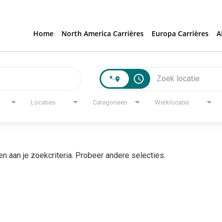
Home
North America Carrières
Europa Carrières
A
access_time
Locaties
Categorieën
Werklocatie
en aan je zoekcriteria. Probeer andere selecties.