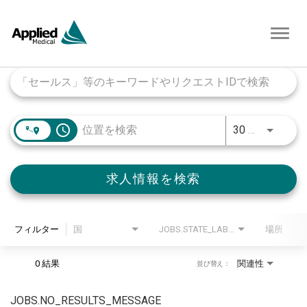
Toggl
navig
Job Search Page
access_time
30 キロメートル
求人情報を検索
フィルター
国
JOBS.STATE_LABEL
場所
0 結果
関連性
並び替え：
JOBS.NO_RESULTS_MESSAGE