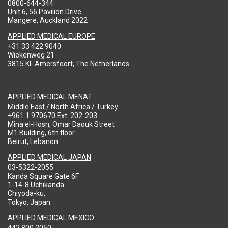
0800-644-344
Unit 6, 56 Pavilion Drive
Mangere, Auckland 2022
APPLIED MEDICAL EUROPE
+31 33 422 9040
Wiekenweg 21
3815 KL Amersfoort, The Netherlands
APPLIED MEDICAL MENAT
Middle East / North Africa / Turkey
+961 1 970670 Ext: 202-203
Mina el-Hosn, Omar Daouk Street
M1 Building, 6th floor
Beirut, Lebanon
APPLIED MEDICAL JAPAN
03-5322-2055
Kanda Square Gate 6F
1-14-8 Uchikanda
Chiyoda-ku,
Tokyo, Japan
APPLIED MEDICAL MEXICO
442 800 2050