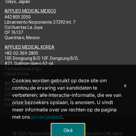
Tokyo, Japan
APPLIED MEDICAL MEXICO
442 800 2050
Libramiento Norponiente 27292 Int. 7
Col Huertas La Joya
CP 76137
Querétaro, Mexico
APPLIED MEDICAL KOREA
+82-02-369-2800
10F, Dongsung B/D 10F .Dongsung B/D,
#21, Gukhoe-daero 62-gil,
Yeongdeungpo-gu,
Seoul, Korea
Cookies worden gebruikt op deze site om
APPLIED MEDICAL NORTH AMERICA
x
continu de ervaring van kandidaten te
949-713-8000
22872 Avenida Empresa
verbeteren; alle interactie-informatie, die we van
Rancho Santa Margarita, CA 92688
onze bezoekers opslaan, is anoniem. U vindt
United States
meer informatie over uw rechten op de pagina
met ons
privacybeleid
.
Oké
© 2025 Applied Medical Resources Corporation | All rights