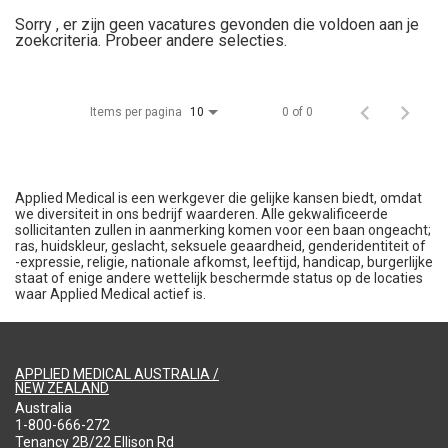
Sorry , er zijn geen vacatures gevonden die voldoen aan je
zoekcriteria. Probeer andere selecties.
Items per pagina
0 of 0
10
Applied Medical is een werkgever die gelijke kansen biedt, omdat
we diversiteit in ons bedrijf waarderen. Alle gekwalificeerde
sollicitanten zullen in aanmerking komen voor een baan ongeacht;
ras, huidskleur, geslacht, seksuele geaardheid, genderidentiteit of
-expressie, religie, nationale afkomst, leeftijd, handicap, burgerlijke
staat of enige andere wettelijk beschermde status op de locaties
waar Applied Medical actief is.
APPLIED MEDICAL AUSTRALIA /
NEW ZEALAND
Australia
1-800-666-272
Tenancy 2B/22 Ellison Rd